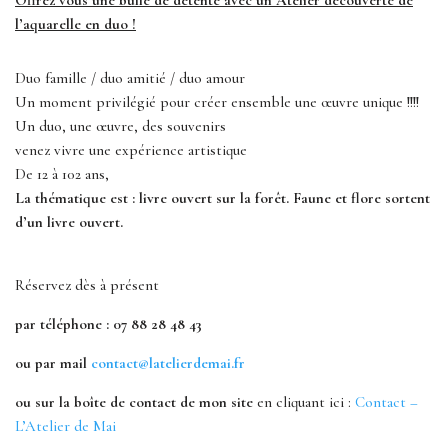
Offrez vous une bulle de détente avec un Atelier découverte de
l’aquarelle en duo !
Duo famille / duo amitié / duo amour
Un moment privilégié pour créer ensemble une œuvre unique !!!!
Un duo, une œuvre, des souvenirs
venez vivre une expérience artistique
De 12 à 102 ans,
La thématique est : livre ouvert sur la forêt. Faune et flore sortent
d’un livre ouvert.
Réservez dès à présent
par téléphone : 07 88 28 48 43
ou par mail
contact@latelierdemai.fr
ou sur la boîte de contact de mon site
en cliquant ici :
Contact –
L’Atelier de Mai